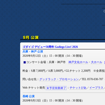
ゴダイゴ デビュー50周年 Godiego Live! 2026
兵庫・神戸 公演
2026年9月12日（土）15：00 開演（14：30 開場）
コンサート会場：兵庫・神戸市
神戸文化ホール
・
大ホール
料金：S席 7,000円／A席 5,000円／GLチケット 2,200円 ※全
問い合せ先：
グッドラック・プロモーション
／TEL 0570-030-
Web チケット発売
：
チケットぴあ
／
イープラス
長崎 公演
2026年9月13日（日）15：00 開演（14：30 開場）