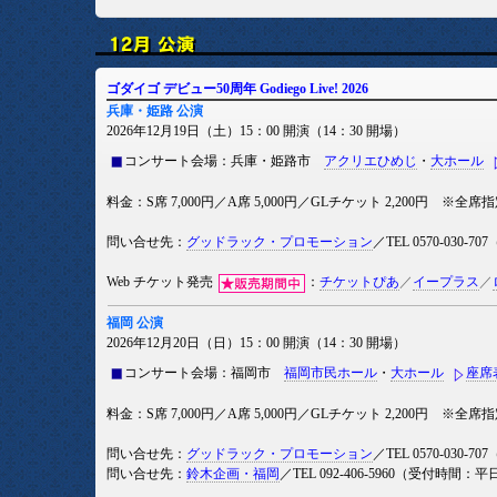
ゴダイゴ デビュー50周年 Godiego Live! 2026
兵庫・姫路 公演
2026年12月19日（土）15：00 開演（14：30 開場）
コンサート会場：兵庫・姫路市
アクリエひめじ
・
大ホール
料金：S席 7,000円／A席 5,000円／GLチケット 2,200円 ※全
問い合せ先：
グッドラック・プロモーション
／TEL 0570-030-
Web チケット発売
：
チケットぴあ
／
イープラス
／
福岡 公演
2026年12月20日（日）15：00 開演（14：30 開場）
コンサート会場：福岡市
福岡市民ホール
・
大ホール
座席
料金：S席 7,000円／A席 5,000円／GLチケット 2,200円 ※全
問い合せ先：
グッドラック・プロモーション
／TEL 0570-030-
問い合せ先：
鈴木企画・福岡
／TEL 092-406-5960（受付時間：平