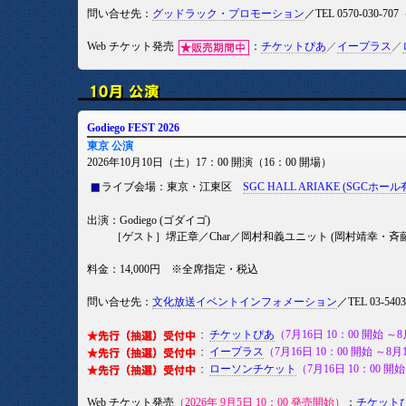
問い合せ先：
グッドラック・プロモーション
／TEL 0570-030-
Web チケット発売
：
チケットぴあ
／
イープラス
／
Godiego FEST 2026
東京 公演
2026年10月10日（土）17：00 開演（16：00 開場）
ライブ会場：東京・江東区
SGC HALL ARIAKE (SGCホール
出演：Godiego (ゴダイゴ)
出演,
［ゲスト］堺正章／Char／岡村和義ユニット (岡村靖幸・斉藤和義)
料金：14,000円 ※全席指定・税込
問い合せ先：
文化放送イベントインフォメーション
／TEL 03-5
チケットぴあ
（7月16日 10：00 開始 ～8
イープラス
（7月16日 10：00 開始 ～8月
ローソンチケット
（7月16日 10：00 開始
Web チケット発売
（2026年 9月5日 10：00 発売開始）
：
チケット