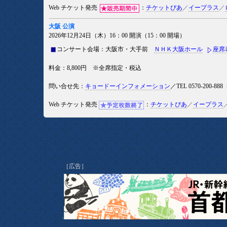
Web チケット発売
：
チケットぴあ
／
イープラス
／
大阪 公演
2026年12月24日（木）16：00 開演（15：00 開場）
コンサート会場：大阪市・大手前
ＮＨＫ大阪ホール
座席
料金：8,800円 ※全席指定・税込
問い合せ先：
キョードーインフォメーション
／TEL 0570-200-
Web チケット発売
：
チケットぴあ
／
イープラス
［広告］