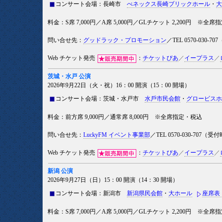
コンサート会場：長崎市
べネックス長崎ブリックホール
・
大
料金：S席 7,000円／A席 5,000円／GLチケット 2,200円 ※全
問い合せ先：
グッドラック・プロモーション
／TEL 0570-030-
Web チケット発売
：
チケットぴあ
／
イープラス
／
茨城・水戸 公演
2026年9月22日（火・祝）16：00 開演（15：00 開場）
コンサート会場：茨城・水戸市
⽔⼾市⺠会館
・
グロービスホ
料金：前方席 9,000円／通常席 8,000円 ※全席指定・税込
問い合せ先：
LuckyFM イベント事業部
／TEL 0570-030-707（
Web チケット発売
：
チケットぴあ
／
イープラス
／
新潟 公演
2026年9月27日（日）15：00 開演（14：30 開場）
コンサート会場：新潟市
新潟県民会館
・
大ホール
座席表
料金：S席 7,000円／A席 5,000円／GLチケット 2,200円 ※全