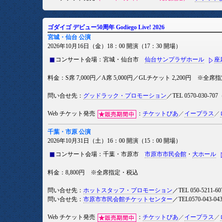
ゴダイゴ デビュー50周年 Godiego Live! 2026
宮城・仙台 公演
2026年10月16日（金）18：00 開演（17：30 開場）
コンサート会場：宮城・仙台市
仙台サンプラザホール
座
料金：S席 7,000円／A席 5,000円／GLチケット 2,200円 ※全
問い合せ先：
グッドラック・プロモーション
／TEL 0570-030-
Web チケット発売
：
チケットぴあ
／
イープラス
／
千葉・市原 公演
2026年10月31日（土）16：00 開演（15：00 開場）
コンサート会場：千葉・市原市
市原市市民会館
・
大ホール
料金：8,800円 ※全席指定・税込
問い合せ先：
ホットスタッフ・プロモーション
／TEL 050-521
問い合せ先：
市原市市民会館チケットセンター
／TEL0570-043-04
Web チケット発売
：
チケットぴあ
／
イープラス
／