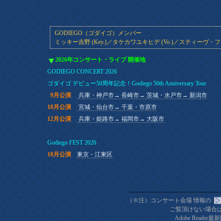
GODIEGO（ゴダイゴ）メンバー
ミッキー吉野 (Key.)／タケカワユキヒデ (Vo.)／スティーヴ・フォッ
2026年コンサート・ライブ 開催地
GODIEGO CONCERT 2026
ゴダイゴ デビュー50周年記念！Godiego 50th Anniversary Tour
0
9月公演
＿
兵庫・神戸市→ 長崎市→ 茨城・水戸市→ 新潟市
10月公演
＿
宮城・仙台市→ 千葉・市原市
12月公演
＿
兵庫・姫路市→ 福岡市→ 大阪市
.
Godiego FEST 2026
10月公演
＿
東京・江東区
（※注）コンサート会場 情報の
_
ご覧頂けない場合は、
Adobe Reader
最新